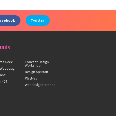
acebook
Twitter
amis
res Geek
Concept Design
Workshop
Webdesign
Design Spartan
hane
PlayMag
r 404
WebdesignerTrends