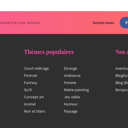
F
oumettre une oeuvre
Suivez-nous
Thèmes populaires
Nos 
Court-métrage
Etrange
Aventu
Portrait
Ambiance
BlogDu
Fantasy
Femme
Blog S
Sci-fi
Matte-painting
Bonjou
Concept art
Jeu vidéo
Animal
Humour
Noir et blanc
Paysage