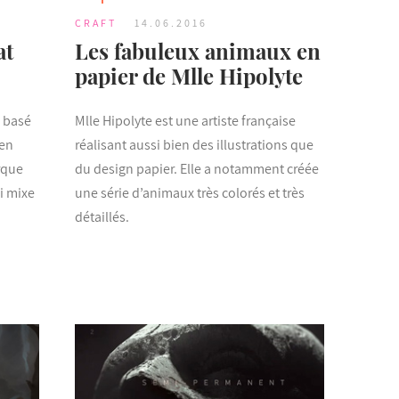
CRAFT
14.06.2016
at
Les fabuleux animaux en
papier de Mlle Hipolyte
s basé
Mlle Hipolyte est une artiste française
 en
réalisant aussi bien des illustrations que
rque
du design papier. Elle a notamment créée
ui mixe
une série d’animaux très colorés et très
détaillés.