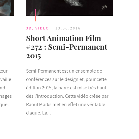
3D
,
VIDEO
13.06.2016
Short Animation Film
#272 : Semi-Permanent
2015
teur
Semi-Permanent est un ensemble de
vaille
conférences sur le design et, pour cette
and
édition 2015, la barre est mise très haut
nnages
dès l’introduction. Cette vidéo créée par
ique.
Raoul Marks met en effet une véritable
claque. La...