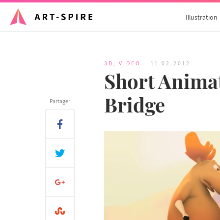
Illustration
3D
,
VIDEO
11.02.2012
Short Animat
Bridge
Partager