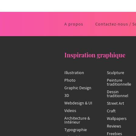
A propos
Contactez-nous / S
Inspiration graphique
Illustration
Sculpture
Photo
Peinture
traditionnelle
Graphic Design
Dessin
3D
traditionnel
Webdesign & UI
Street Art
Videos
Craft
Architecture &
Wallpapers
Intérieur
Reviews
Typographie
Freebies