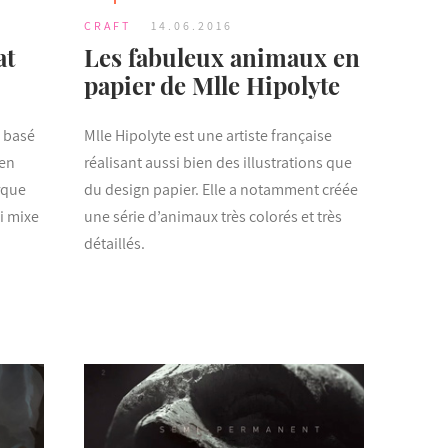
CRAFT
14.06.2016
at
Les fabuleux animaux en
papier de Mlle Hipolyte
s basé
Mlle Hipolyte est une artiste française
 en
réalisant aussi bien des illustrations que
rque
du design papier. Elle a notamment créée
ui mixe
une série d’animaux très colorés et très
détaillés.