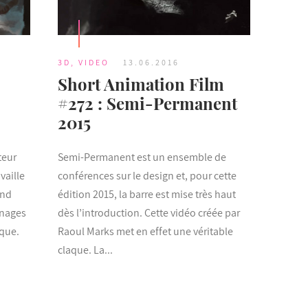
3D
,
VIDEO
13.06.2016
Short Animation Film
#272 : Semi-Permanent
2015
teur
Semi-Permanent est un ensemble de
vaille
conférences sur le design et, pour cette
and
édition 2015, la barre est mise très haut
nnages
dès l’introduction. Cette vidéo créée par
ique.
Raoul Marks met en effet une véritable
claque. La...