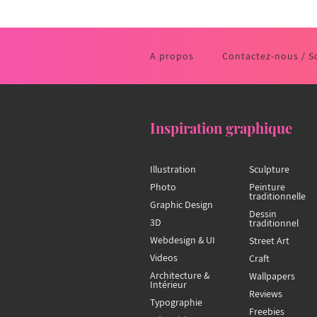
A propos
Contactez-nous / S
Inspiration graphique
Illustration
Sculpture
Photo
Peinture
traditionnelle
Graphic Design
Dessin
3D
traditionnel
Webdesign & UI
Street Art
Videos
Craft
Architecture &
Wallpapers
Intérieur
Reviews
Typographie
Freebies