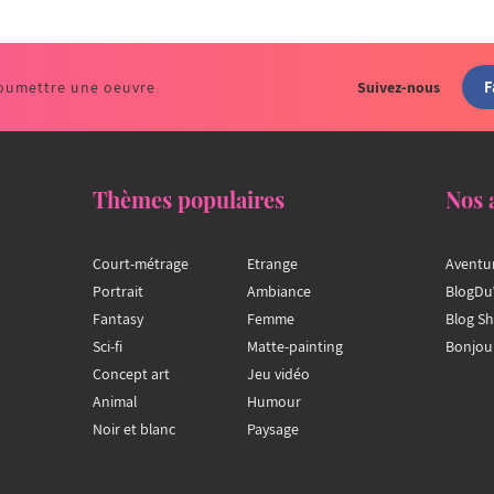
F
oumettre une oeuvre
Suivez-nous
Thèmes populaires
Nos 
Court-métrage
Etrange
Aventu
Portrait
Ambiance
BlogDu
Fantasy
Femme
Blog S
Sci-fi
Matte-painting
Bonjou
Concept art
Jeu vidéo
Animal
Humour
Noir et blanc
Paysage