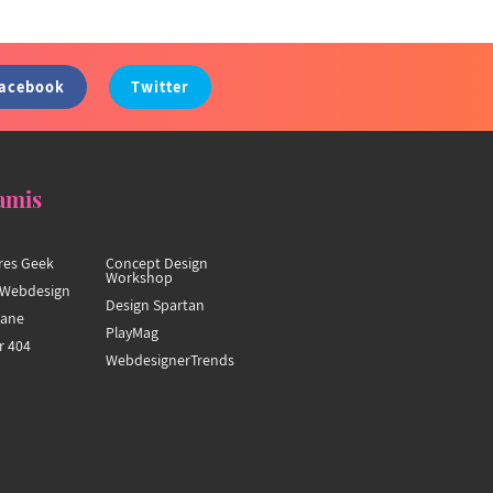
acebook
Twitter
amis
res Geek
Concept Design
Workshop
Webdesign
Design Spartan
hane
PlayMag
r 404
WebdesignerTrends