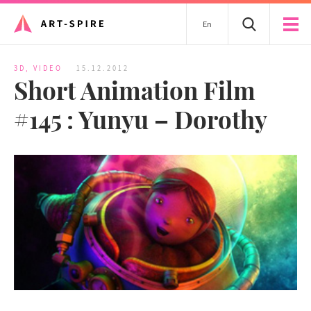
En
3D
,
VIDEO
15.12.2012
Short Animation Film
#145 : Yunyu – Dorothy