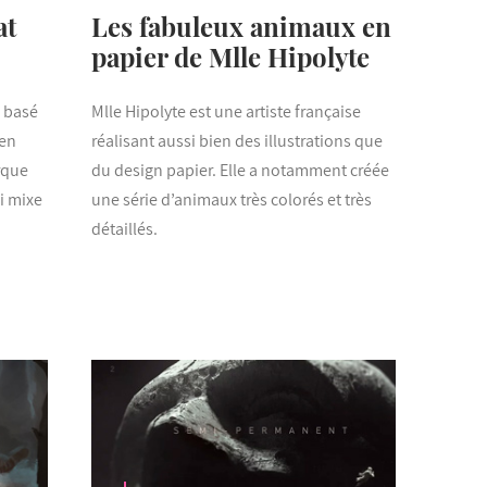
at
Les fabuleux animaux en
papier de Mlle Hipolyte
s basé
Mlle Hipolyte est une artiste française
 en
réalisant aussi bien des illustrations que
rque
du design papier. Elle a notamment créée
ui mixe
une série d’animaux très colorés et très
détaillés.