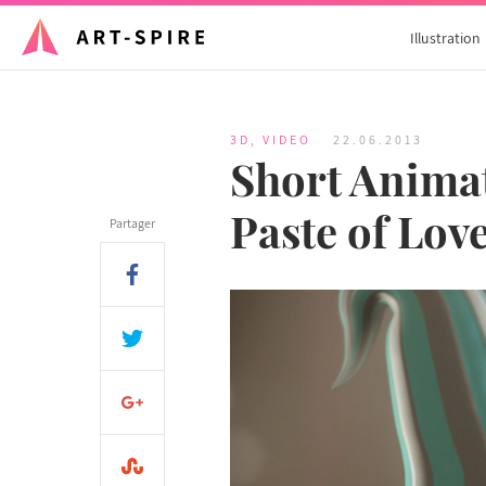
Illustration
3D
,
VIDEO
22.06.2013
Short Animat
Paste of Lov
Partager