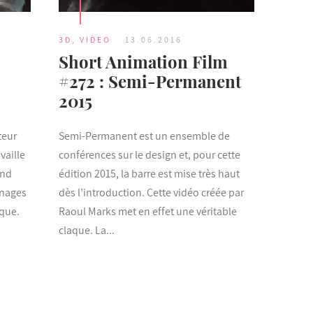
3D
,
VIDEO
13.06.2016
Short Animation Film
#272 : Semi-Permanent
2015
teur
Semi-Permanent est un ensemble de
vaille
conférences sur le design et, pour cette
and
édition 2015, la barre est mise très haut
nnages
dès l’introduction. Cette vidéo créée par
ique.
Raoul Marks met en effet une véritable
claque. La...