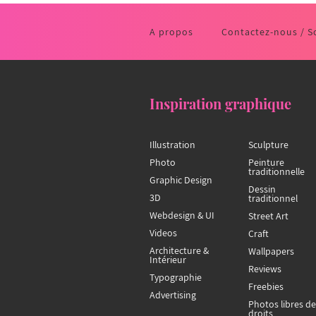
A propos
Contactez-nous / S
Inspiration graphique
Illustration
Sculpture
Photo
Peinture
traditionnelle
Graphic Design
Dessin
3D
traditionnel
Webdesign & UI
Street Art
Videos
Craft
Architecture &
Wallpapers
Intérieur
Reviews
Typographie
Freebies
Advertising
Photos libres de
droits