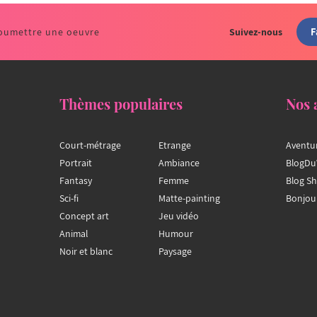
F
oumettre une oeuvre
Suivez-nous
Thèmes populaires
Nos 
Court-métrage
Etrange
Aventu
Portrait
Ambiance
BlogDu
Fantasy
Femme
Blog S
Sci-fi
Matte-painting
Bonjou
Concept art
Jeu vidéo
Animal
Humour
Noir et blanc
Paysage