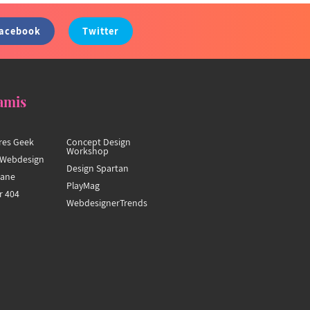
acebook
Twitter
amis
res Geek
Concept Design
Workshop
Webdesign
Design Spartan
hane
PlayMag
r 404
WebdesignerTrends