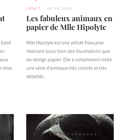
CRAFT
14.06.2016
at
Les fabuleux animaux en
papier de Mlle Hipolyte
s basé
Mlle Hipolyte est une artiste française
 en
réalisant aussi bien des illustrations que
rque
du design papier. Elle a notamment créée
ui mixe
une série d’animaux très colorés et très
détaillés.