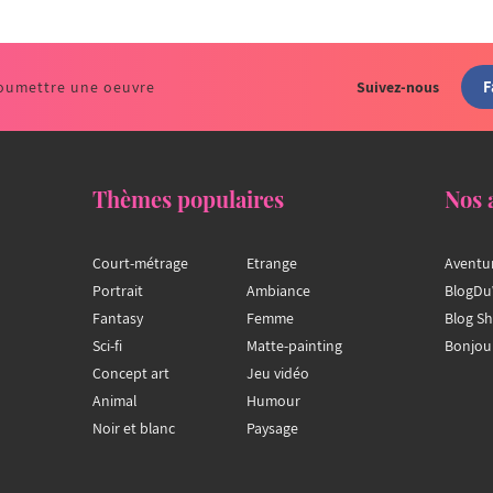
F
oumettre une oeuvre
Suivez-nous
Thèmes populaires
Nos 
Court-métrage
Etrange
Aventu
Portrait
Ambiance
BlogDu
Fantasy
Femme
Blog S
Sci-fi
Matte-painting
Bonjou
Concept art
Jeu vidéo
Animal
Humour
Noir et blanc
Paysage