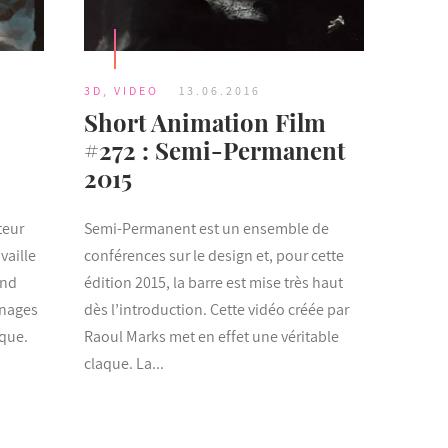
3D
,
VIDEO
13.06.2016
Short Animation Film
#272 : Semi-Permanent
2015
teur
Semi-Permanent est un ensemble de
vaille
conférences sur le design et, pour cette
and
édition 2015, la barre est mise très haut
nnages
dès l’introduction. Cette vidéo créée par
ique.
Raoul Marks met en effet une véritable
claque. La...