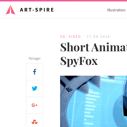
Illustration
3D
,
VIDEO
17.08.2013
Short Animat
SpyFox
Partager