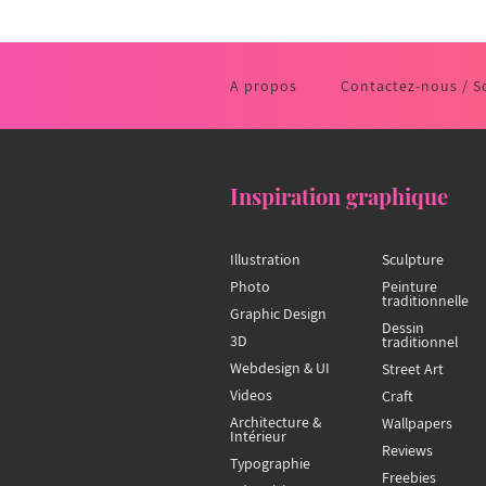
A propos
Contactez-nous / S
Inspiration graphique
Illustration
Sculpture
Photo
Peinture
traditionnelle
Graphic Design
Dessin
3D
traditionnel
Webdesign & UI
Street Art
Videos
Craft
Architecture &
Wallpapers
Intérieur
Reviews
Typographie
Freebies