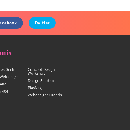
acebook
Twitter
amis
res Geek
Concept Design
Workshop
Webdesign
Design Spartan
hane
PlayMag
r 404
WebdesignerTrends