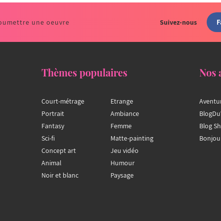
F
oumettre une oeuvre
Suivez-nous
Thèmes populaires
Nos 
Court-métrage
Etrange
Aventu
Portrait
Ambiance
BlogDu
Fantasy
Femme
Blog S
Sci-fi
Matte-painting
Bonjou
Concept art
Jeu vidéo
Animal
Humour
Noir et blanc
Paysage