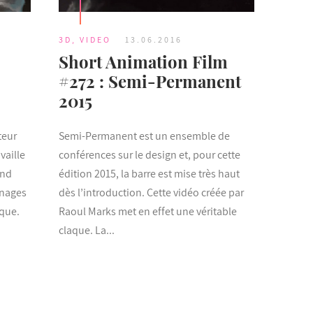
3D
,
VIDEO
13.06.2016
Short Animation Film
#272 : Semi-Permanent
2015
teur
Semi-Permanent est un ensemble de
vaille
conférences sur le design et, pour cette
and
édition 2015, la barre est mise très haut
nnages
dès l’introduction. Cette vidéo créée par
ique.
Raoul Marks met en effet une véritable
claque. La...