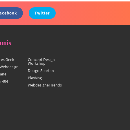
acebook
Twitter
amis
res Geek
Concept Design
Workshop
Webdesign
Design Spartan
hane
PlayMag
r 404
WebdesignerTrends