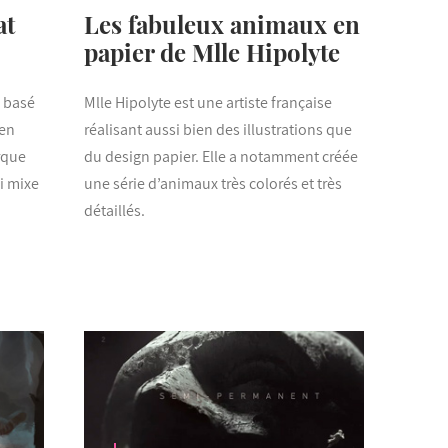
at
Les fabuleux animaux en
papier de Mlle Hipolyte
s basé
Mlle Hipolyte est une artiste française
 en
réalisant aussi bien des illustrations que
rque
du design papier. Elle a notamment créée
ui mixe
une série d’animaux très colorés et très
détaillés.