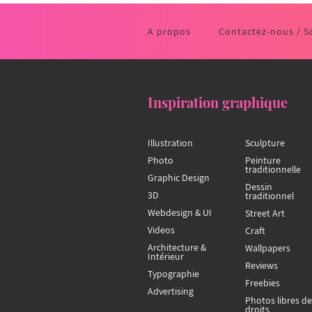
A propos
Contactez-nous / S
Inspiration graphique
Illustration
Sculpture
Photo
Peinture
traditionnelle
Graphic Design
Dessin
3D
traditionnel
Webdesign & UI
Street Art
Videos
Craft
Architecture &
Wallpapers
Intérieur
Reviews
Typographie
Freebies
Advertising
Photos libres de
droits