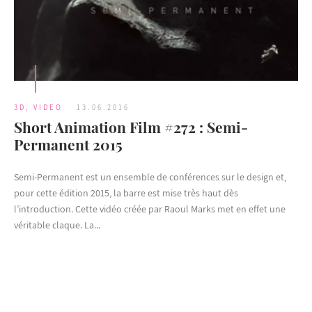
3D
,
VIDEO
13.06.2016
Short Animation Film #272 : Semi-
Permanent 2015
Semi-Permanent est un ensemble de conférences sur le design et,
pour cette édition 2015, la barre est mise très haut dès
l’introduction. Cette vidéo créée par Raoul Marks met en effet une
véritable claque. La...