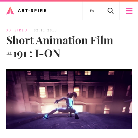
En
3D
,
VIDEO
02.11.2013
Short Animation Film
#191 : I-ON