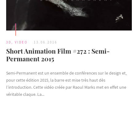
3D
,
VIDEO
13.06.2016
Short Animation Film #272 : Semi-
Permanent 2015
Semi-Permanent est un ensemble de conférences sur le design et,
pour cette édition 2015, la barre est mise très haut dès
l’introduction. Cette vidéo créée par Raoul Marks met en effet une
véritable claque. La...