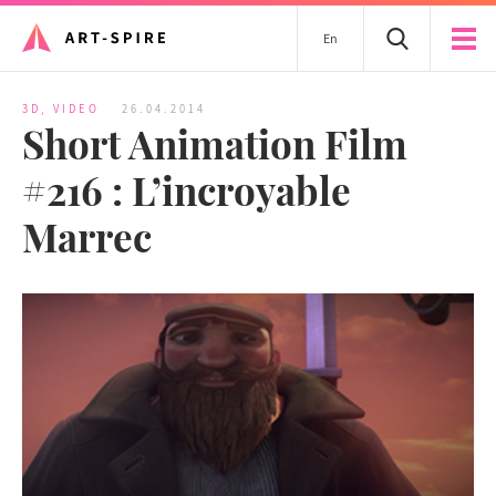
En
3D
,
VIDEO
26.04.2014
Short Animation Film
#216 : L’incroyable
Marrec