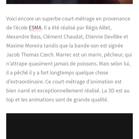
Voici encore un superbe court-métrage en provenance
de l’école
ESMA
. Il a été réalisé par Régis Aillet,
Alexandre Bass, Clément Chaudat, Etienne Devillée et
Maxime Moreira tandis que la bande-son est signée
Jacob Thomas Czech.
Marrec est un marin, pêcheur, qui
n’attrape quasiment jamais de poissons. Mais selon lui,
il a pêché il y a fort longtemps quelque chose
d’extraordinaire. Ce court-métrage d’animation est
bien narré et exceptionnellement réalisé. La 3D est au
top et les animations sont de grande qualité.