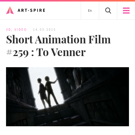
En
3D
,
VIDEO
14.03.2015
Short Animation Film
#259 : To Venner