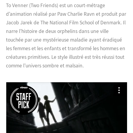
To Venner (Two Friends) est un court-métrage
d’animation réalisé par Paw Charlie Ravn et produit par
Jacob Jarek de The National Film School of Denmark.
Il
narre l’histoire de deux orphelins dans une ville
touchée par une mystérieuse maladie ayant éradiqué
les femmes et les enfants et transformé les hommes en
créatures primitives. Le style illustré est très réussi tout
comme l’univers sombre et malsain.