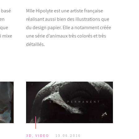
s basé
Mlle Hipolyte est une artiste française
 en
réalisant aussi bien des illustrations que
rque
du design papier. Elle a notamment créée
ui mixe
une série d’animaux très colorés et très
détaillés.
3D
,
VIDEO
13.06.2016