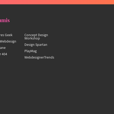
amis
res Geek
Concept Design
Workshop
Webdesign
Design Spartan
hane
PlayMag
r 404
WebdesignerTrends