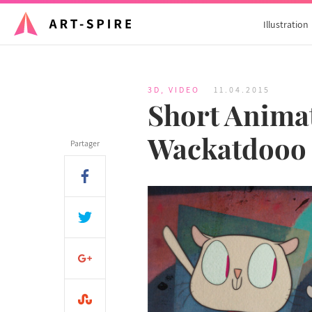
Illustration
3D
,
VIDEO
11.04.2015
Short Animat
Wackatdooo
Partager