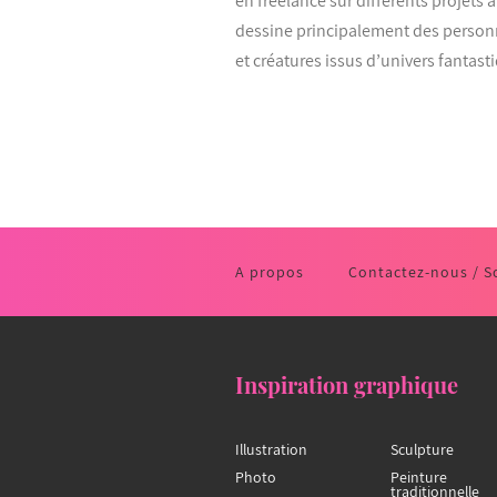
en freelance sur différents projets 
dessine principalement des perso
et créatures issus d’univers fantast
A propos
Contactez-nous / S
Inspiration graphique
Illustration
Sculpture
Photo
Peinture
traditionnelle