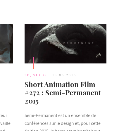
3D
,
VIDEO
13.06.2016
Short Animation Film
#272 : Semi-Permanent
2015
teur
Semi-Permanent est un ensemble de
vaille
conférences sur le design et, pour cette