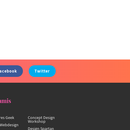
acebook
Twitter
amis
res Geek
Concept Design
Workshop
Webdesign
Design Spartan