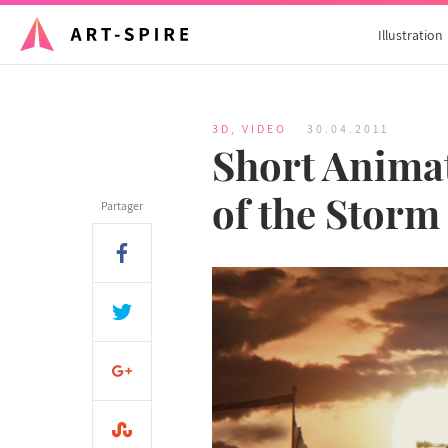
Illustration
3D
,
VIDEO
30.04.2011
Short Animat
of the Storm
Partager