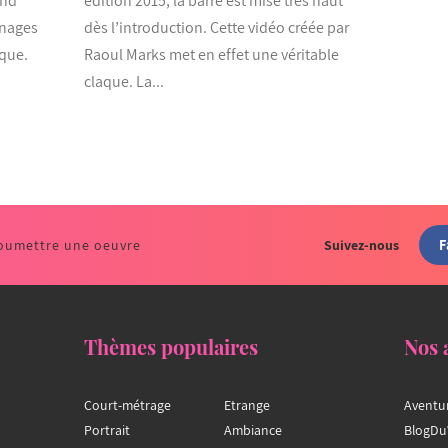
and
édition 2015, la barre est mise très haut
nnages
dès l’introduction. Cette vidéo créée par
ique.
Raoul Marks met en effet une véritable
claque. La...
F
oumettre une oeuvre
Suivez-nous
Thèmes populaires
Nos 
Court-métrage
Etrange
Aventu
Portrait
Ambiance
BlogDu