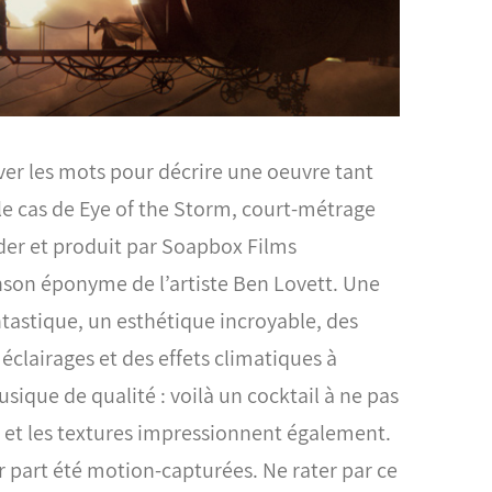
rouver les mots pour décrire une oeuvre tant
st le cas de Eye of the Storm, court-métrage
der et produit par Soapbox Films
anson éponyme de l’artiste Ben Lovett.
Une
astique, un esthétique incroyable, des
clairages et des effets climatiques à
sique de qualité : voilà un cocktail à ne pas
et les textures impressionnent également.
 part été motion-capturées. Ne rater par ce