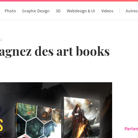
Photo
Graphic Design
3D
Webdesign & UI
Videos
Autres
12
agnez des art books
Parten