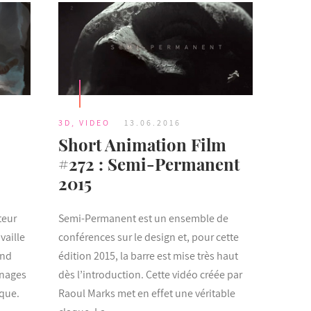
3D
,
VIDEO
13.06.2016
Short Animation Film
#272 : Semi-Permanent
2015
teur
Semi-Permanent est un ensemble de
vaille
conférences sur le design et, pour cette
and
édition 2015, la barre est mise très haut
nnages
dès l’introduction. Cette vidéo créée par
ique.
Raoul Marks met en effet une véritable