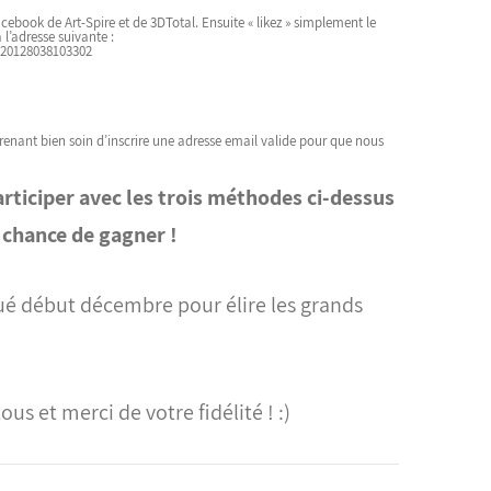
Facebook de
Art-Spire
et de
3DTotal
. Ensuite « likez » simplement le
 l’adresse suivante :
320128038103302
enant bien soin d’inscrire une adresse email valide pour que nous
rticiper avec les trois méthodes ci-dessus
e chance de gagner !
tué début décembre pour élire les grands
us et merci de votre fidélité ! :)