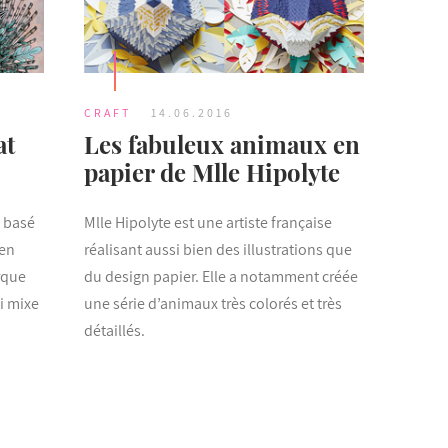
CRAFT
14.06.2016
at
Les fabuleux animaux en
papier de Mlle Hipolyte
s basé
Mlle Hipolyte est une artiste française
 en
réalisant aussi bien des illustrations que
rque
du design papier. Elle a notamment créée
ui mixe
une série d’animaux très colorés et très
détaillés.