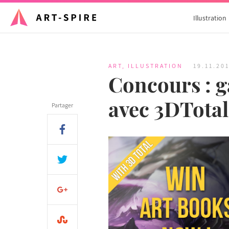
Illustration
ART
,
ILLUSTRATION
19.11.20
Concours : g
avec 3DTotal
Partager