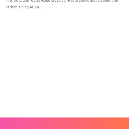
l’introduction. Cette vidéo créée par Raoul Marks met en effet une
véritable claque. La...