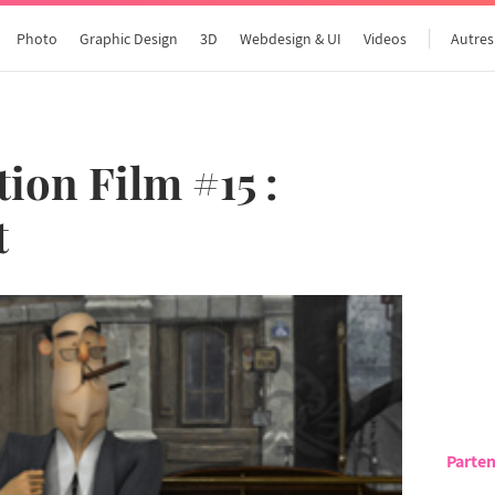
Photo
Graphic Design
3D
Webdesign & UI
Videos
Autres
ion Film #15 :
t
Parten