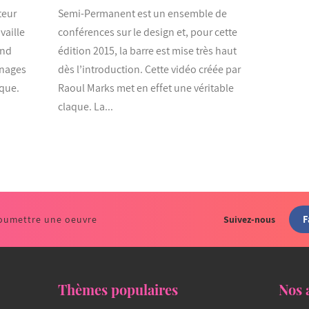
teur
Semi-Permanent est un ensemble de
vaille
conférences sur le design et, pour cette
and
édition 2015, la barre est mise très haut
nnages
dès l’introduction. Cette vidéo créée par
ique.
Raoul Marks met en effet une véritable
claque. La...
F
oumettre une oeuvre
Suivez-nous
Thèmes populaires
Nos 