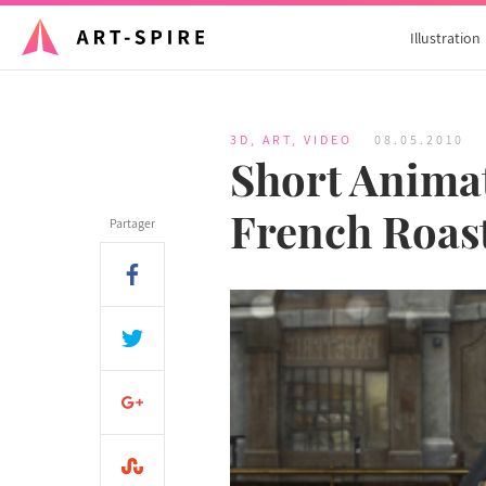
Illustration
3D
,
ART
,
VIDEO
08.05.2010
Short Animat
French Roas
Partager