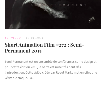
3D
,
VIDEO
13.06.2016
Short Animation Film #272 : Semi-
Permanent 2015
Semi-Permanent est un ensemble de conférences sur le design et,
pour cette édition 2015, la barre est mise très haut dès
l’introduction. Cette vidéo créée par Raoul Marks met en effet une
véritable claque. La...