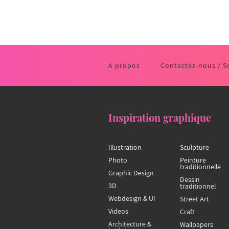
A propos
Contactez-nous / S
Inspiration graphique
Illustration
Sculpture
Photo
Peinture
traditionnelle
Graphic Design
Dessin
3D
traditionnel
Webdesign & UI
Street Art
Videos
Craft
Architecture &
Wallpapers