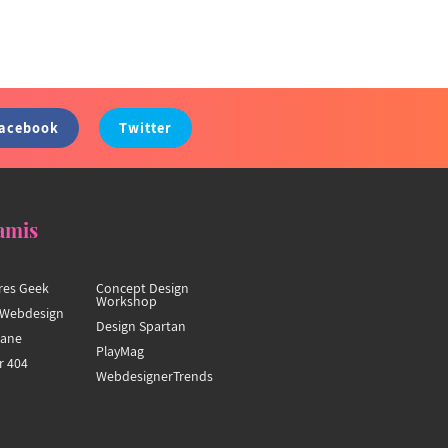
acebook
Twitter
amis
res Geek
Concept Design
Workshop
Webdesign
Design Spartan
hane
PlayMag
r 404
WebdesignerTrends