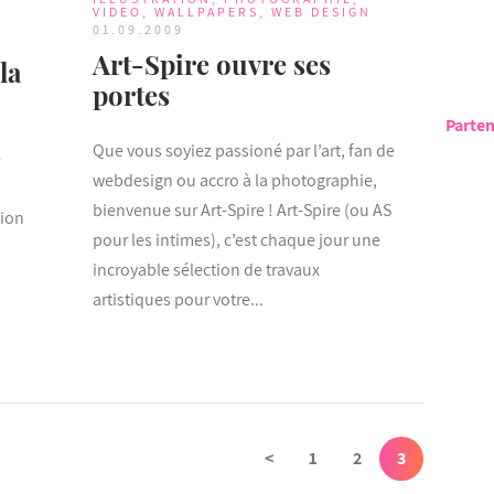
VIDEO
,
WALLPAPERS
,
WEB DESIGN
01.09.2009
Art-Spire ouvre ses
la
portes
Parten
Que vous soyiez passioné par l’art, fan de
e
webdesign ou accro à la photographie,
bienvenue sur Art-Spire ! Art-Spire (ou AS
tion
pour les intimes), c’est chaque jour une
incroyable sélection de travaux
artistiques pour votre...
<
1
2
3