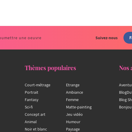
F
oumettre une oeuvre
Suivez-nous
Thèmes populaires
Nos 
Court-métrage
Etrange
Aventu
Portrait
Ambiance
BlogDu
Fantasy
Femme
Blog S
Sci-fi
Matte-painting
Bonjou
Concept art
Jeu vidéo
Animal
Humour
Noir et blanc
Paysage