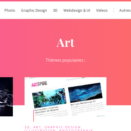
Photo
Graphic Design
3D
Webdesign & UI
Videos
Autres
Art
Thèmes populaires :
3D
,
ART
,
GRAPHIC DESIGN
,
ILLUSTRATION
,
PHOTOGRAPHIE
,