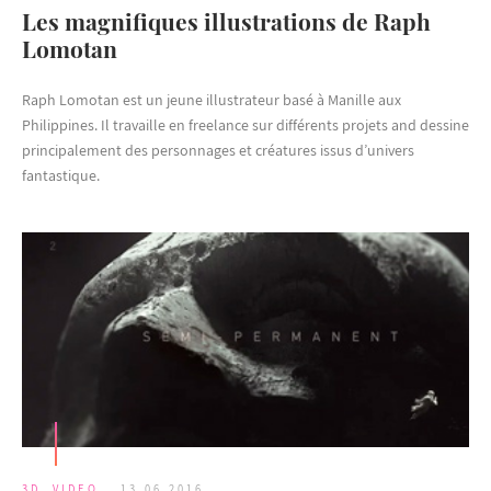
Les magnifiques illustrations de Raph
Lomotan
Raph Lomotan est un jeune illustrateur basé à Manille aux
Philippines. Il travaille en freelance sur différents projets and dessine
principalement des personnages et créatures issus d’univers
fantastique.
3D
,
VIDEO
13.06.2016