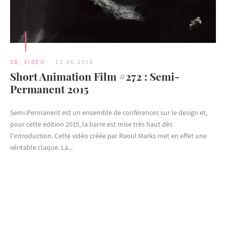
3D
,
VIDEO
13.06.2016
Short Animation Film #272 : Semi-
Permanent 2015
Semi-Permanent est un ensemble de conférences sur le design et,
pour cette édition 2015, la barre est mise très haut dès
l’introduction. Cette vidéo créée par Raoul Marks met en effet une
véritable claque. La...