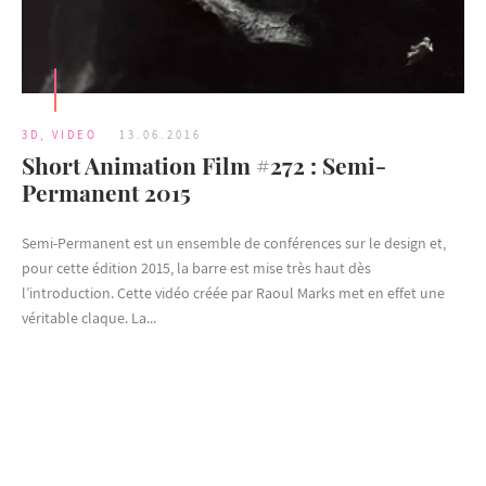
3D
,
VIDEO
13.06.2016
Short Animation Film #272 : Semi-
Permanent 2015
Semi-Permanent est un ensemble de conférences sur le design et,
pour cette édition 2015, la barre est mise très haut dès
l’introduction. Cette vidéo créée par Raoul Marks met en effet une
véritable claque. La...