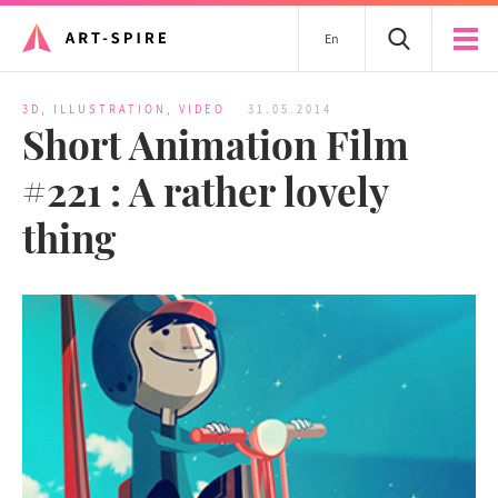
En
3D
,
ILLUSTRATION
,
VIDEO
31.05.2014
Short Animation Film
#221 : A rather lovely
thing