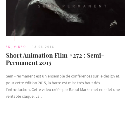
3D
,
VIDEO
13.06.2016
Short Animation Film #272 : Semi-
Permanent 2015
Semi-Permanent est un ensemble de conférences sur le design et,
pour cette édition 2015, la barre est mise très haut dès
l’introduction. Cette vidéo créée par Raoul Marks met en effet une
véritable claque. La...