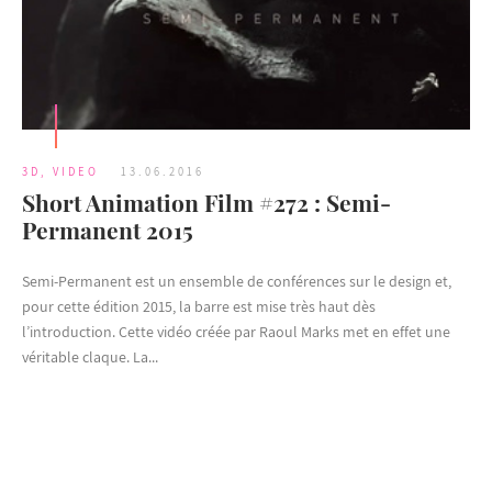
3D
,
VIDEO
13.06.2016
Short Animation Film #272 : Semi-
Permanent 2015
Semi-Permanent est un ensemble de conférences sur le design et,
pour cette édition 2015, la barre est mise très haut dès
l’introduction. Cette vidéo créée par Raoul Marks met en effet une
véritable claque. La...