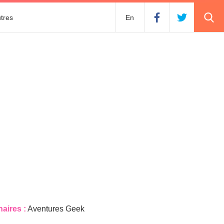
tres
En
naires :
Aventures Geek