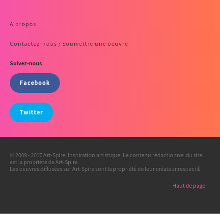
A propos
Contactez-nous / Soumettre une oeuvre
Suivez-nous
Facebook
Twitter
© 2009 - 2017 Art-Spire, Inspiration artistique. Le contenu rédactionnel du site
est la propriété de Art-Spire.
Les oeuvres diffusées sur Art-Spire sont la propriété de leur créateur respectif.
Haut de page