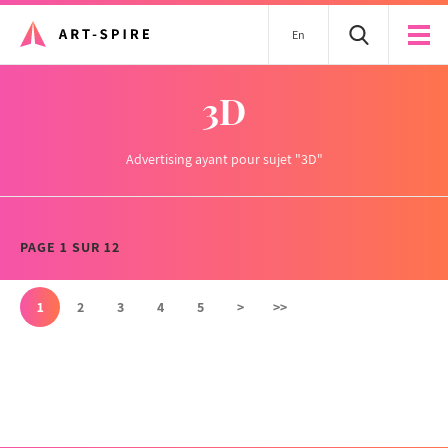
En
3D
Advertising ayant pour sujet "3D"
PAGE 1 SUR 12
1
2
3
4
5
>
>>