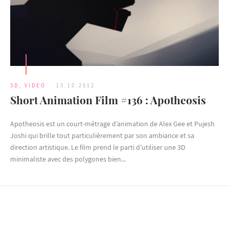
3D
,
VIDEO
13.10.2012
Short Animation Film #136 : Apotheosis
Apotheosis est un court-métrage d’animation de Alex Gee et Pujesh
Joshi qui brille tout particulièrement par son ambiance et sa
direction artistique. Le film prend le parti d’utiliser une 3D
minimaliste avec des polygones bien...