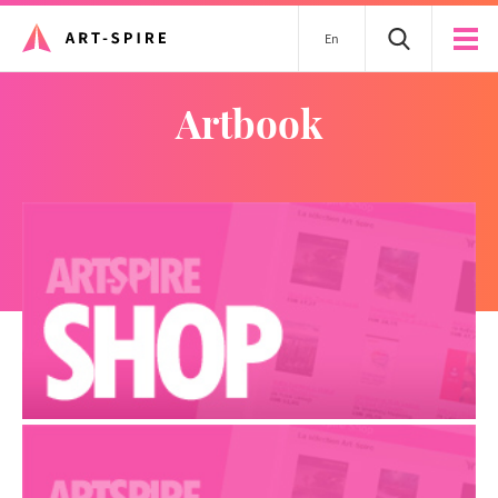
En
artbook