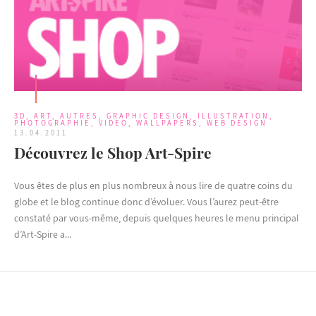
3D
,
ART
,
AUTRES
,
GRAPHIC DESIGN
,
ILLUSTRATION
,
PHOTOGRAPHIE
,
VIDEO
,
WALLPAPERS
,
WEB DESIGN
13.04.2011
Découvrez le Shop Art-Spire
Vous êtes de plus en plus nombreux à nous lire de quatre coins du
globe et le blog continue donc d’évoluer. Vous l’aurez peut-être
constaté par vous-même, depuis quelques heures le menu principal
d’Art-Spire a...