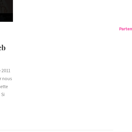
Parten
eb
e 2011
ur nous
cette
 Si