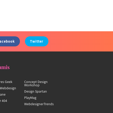
acebook
Twitter
amis
res Geek
Concept Design
Workshop
Webdesign
Design Spartan
hane
PlayMag
r 404
WebdesignerTrends