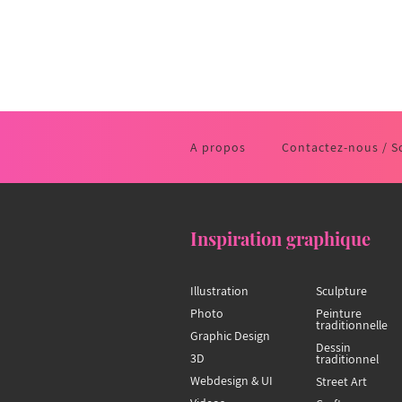
A propos
Contactez-nous / S
Inspiration graphique
Illustration
Sculpture
Photo
Peinture
traditionnelle
Graphic Design
Dessin
3D
traditionnel
Webdesign & UI
Street Art