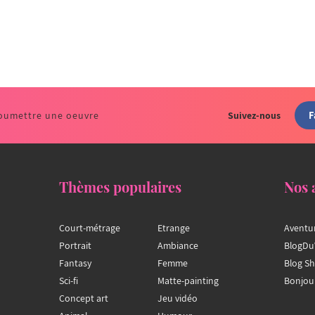
F
oumettre une oeuvre
Suivez-nous
Thèmes populaires
Nos 
Court-métrage
Etrange
Aventu
Portrait
Ambiance
BlogDu
Fantasy
Femme
Blog S
Sci-fi
Matte-painting
Bonjou
Concept art
Jeu vidéo