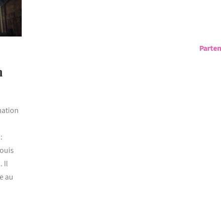
Parten
m
mation
:
Louis
 Il
e au