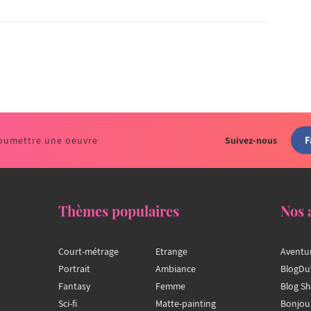
F
oumettre une oeuvre
Suivez-nous
Thèmes populaires
Nos 
Court-métrage
Etrange
Aventu
Portrait
Ambiance
BlogDu
Fantasy
Femme
Blog S
Sci-fi
Matte-painting
Bonjou