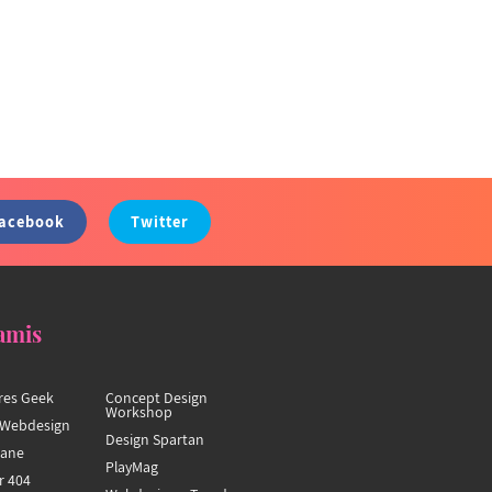
acebook
Twitter
amis
res Geek
Concept Design
Workshop
Webdesign
Design Spartan
hane
PlayMag
r 404