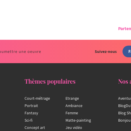
Parten
F
oumettre une oeuvre
Suivez-nous
Thèmes populaires
Nos 
Court-métrage
Etrange
Aventu
Portrait
Ambiance
BlogDu
Fantasy
Femme
Blog S
Sci-fi
Matte-painting
Bonjou
Concept art
Jeu vidéo