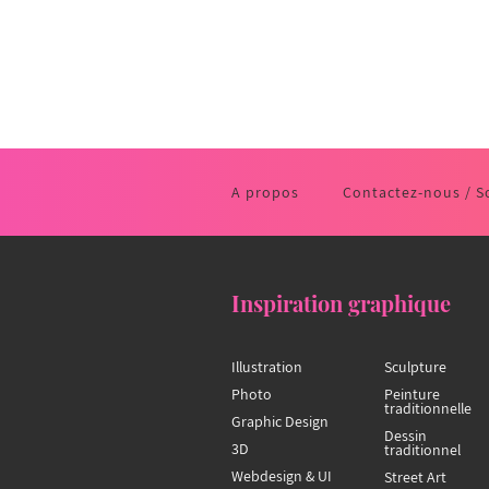
A propos
Contactez-nous / S
Inspiration graphique
Illustration
Sculpture
Photo
Peinture
traditionnelle
Graphic Design
Dessin
3D
traditionnel
Webdesign & UI
Street Art