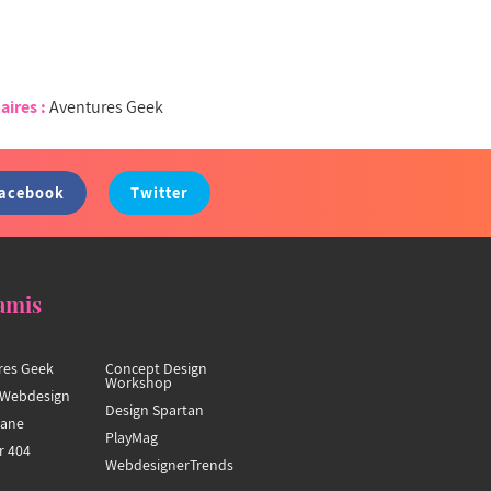
aires :
Aventures Geek
acebook
Twitter
amis
res Geek
Concept Design
Workshop
Webdesign
Design Spartan
hane
PlayMag
r 404
WebdesignerTrends