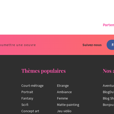
Parten
F
oumettre une oeuvre
Suivez-nous
Thèmes populaires
Nos 
Court-métrage
Etrange
Aventu
Portrait
Ambiance
BlogDu
Fantasy
Femme
Blog S
Sci-fi
Matte-painting
Bonjou
Concept art
Jeu vidéo