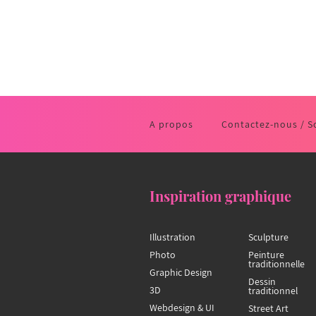
A propos
Contactez-nous / S
Inspiration graphique
Illustration
Sculpture
Photo
Peinture
traditionnelle
Graphic Design
Dessin
3D
traditionnel
Webdesign & UI
Street Art