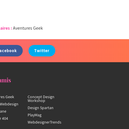
aires :
Aventures Geek
acebook
Twitter
amis
res Geek
Concept Design
Workshop
Webdesign
Design Spartan
hane
PlayMag
r 404
WebdesignerTrends