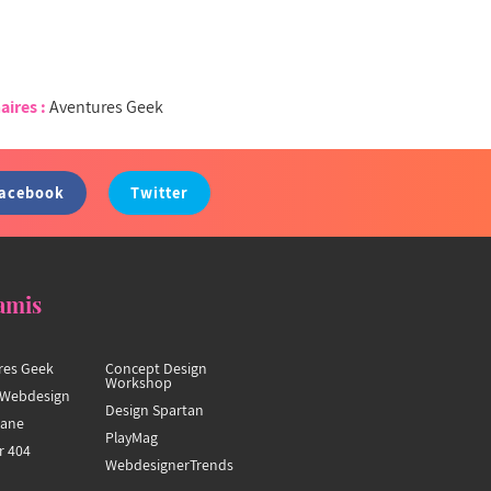
aires :
Aventures Geek
acebook
Twitter
amis
res Geek
Concept Design
Workshop
Webdesign
Design Spartan
hane
PlayMag
r 404
WebdesignerTrends