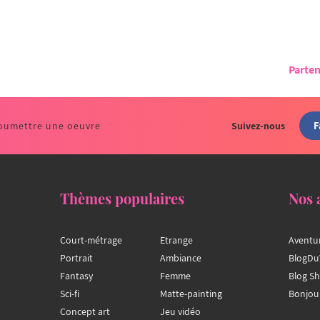
Parten
F
oumettre une oeuvre
Suivez-nous
Thèmes populaires
Nos 
Court-métrage
Etrange
Aventu
Portrait
Ambiance
BlogDu
Fantasy
Femme
Blog S
Sci-fi
Matte-painting
Bonjou
Concept art
Jeu vidéo