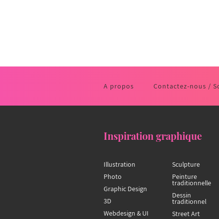
A propos
Contactez-nous / S
Inspiration graphique
Illustration
Sculpture
Photo
Peinture
traditionnelle
Graphic Design
Dessin
3D
traditionnel
Webdesign & UI
Street Art