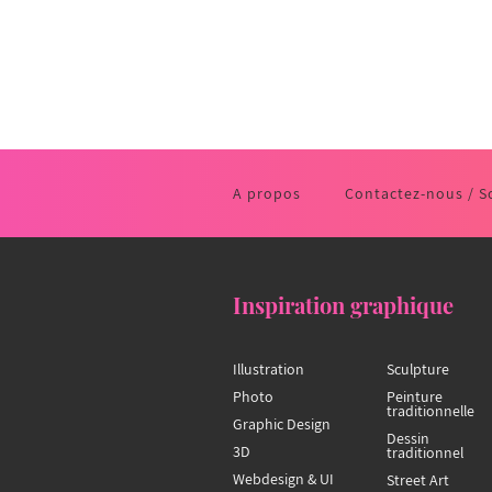
A propos
Contactez-nous / S
Inspiration graphique
Illustration
Sculpture
Photo
Peinture
traditionnelle
Graphic Design
Dessin
3D
traditionnel
Webdesign & UI
Street Art