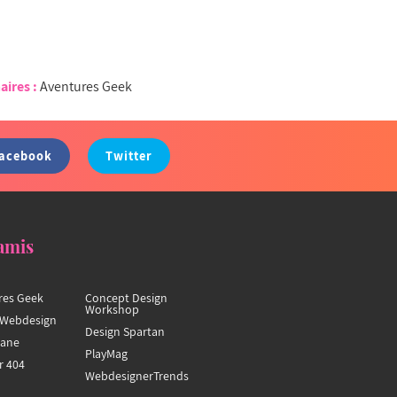
aires :
Aventures Geek
acebook
Twitter
amis
res Geek
Concept Design
Workshop
Webdesign
Design Spartan
hane
PlayMag
r 404
WebdesignerTrends