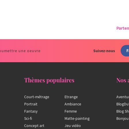
Parten
F
oumettre une oeuvre
Suivez-nous
Thèmes populaires
Nos 
Court-métrage
Etrange
Aventu
Portrait
Ambiance
BlogDu
Fantasy
Femme
Blog S
Sci-fi
Matte-painting
Bonjou
Concept art
Jeu vidéo