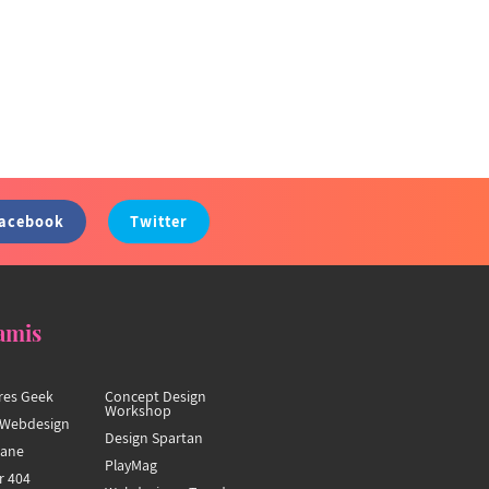
acebook
Twitter
amis
res Geek
Concept Design
Workshop
Webdesign
Design Spartan
hane
PlayMag
r 404