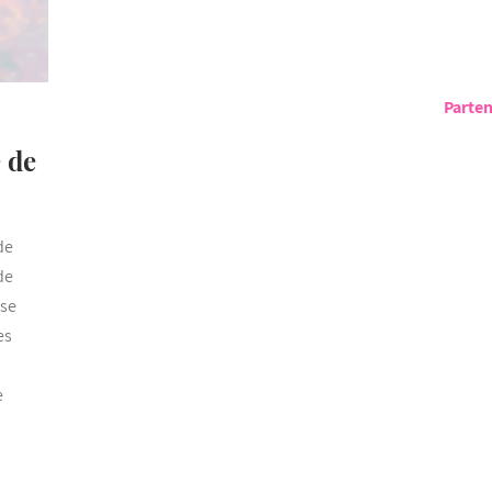
Parten
 de
de
de
sse
es
e