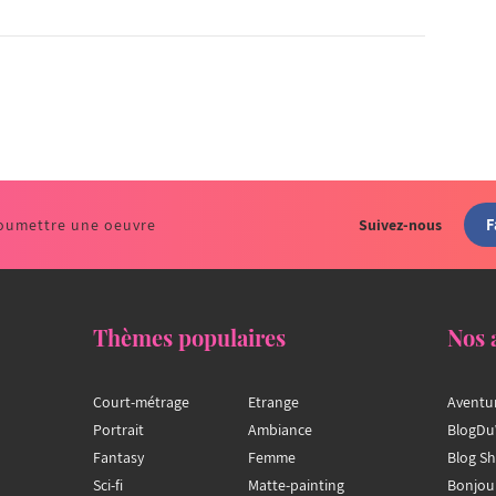
F
oumettre une oeuvre
Suivez-nous
Thèmes populaires
Nos 
Court-métrage
Etrange
Aventu
Portrait
Ambiance
BlogDu
Fantasy
Femme
Blog S
Sci-fi
Matte-painting
Bonjou