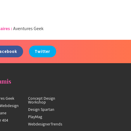
aires :
Aventures Geek
acebook
Twitter
amis
res Geek
Concept Design
Workshop
Webdesign
Design Spartan
hane
PlayMag
r 404
WebdesignerTrends