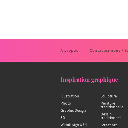
A propos
Contactez-nous / S
Inspiration graphique
Illustration
Sculpture
Photo
Peinture
traditionnelle
Graphic Design
Dessin
3D
traditionnel
Webdesign & UI
Street Art