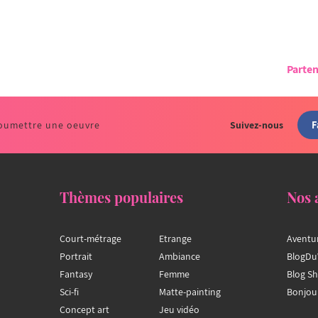
Parten
F
oumettre une oeuvre
Suivez-nous
Thèmes populaires
Nos 
Court-métrage
Etrange
Aventu
Portrait
Ambiance
BlogDu
Fantasy
Femme
Blog S
Sci-fi
Matte-painting
Bonjou
Concept art
Jeu vidéo