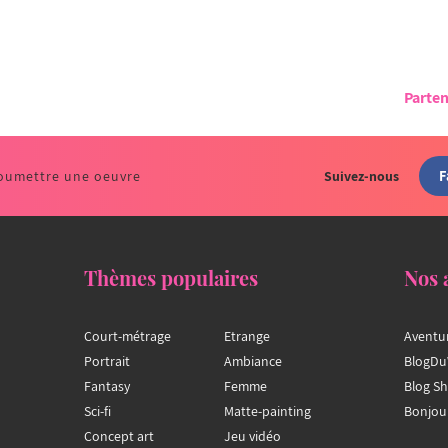
Parten
F
oumettre une oeuvre
Suivez-nous
Thèmes populaires
Nos 
Court-métrage
Etrange
Aventu
Portrait
Ambiance
BlogDu
Fantasy
Femme
Blog S
Sci-fi
Matte-painting
Bonjou
Concept art
Jeu vidéo