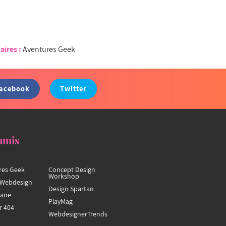
aires :
Aventures Geek
acebook
Twitter
amis
res Geek
Concept Design
Workshop
Webdesign
Design Spartan
hane
PlayMag
r 404
WebdesignerTrends