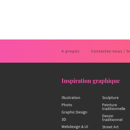
A propos
Contactez-nous / S
Inspiration graphique
Illustration
Sculpture
Photo
Peinture
traditionnelle
Graphic Design
Dessin
3D
traditionnel
Webdesign & UI
Street Art