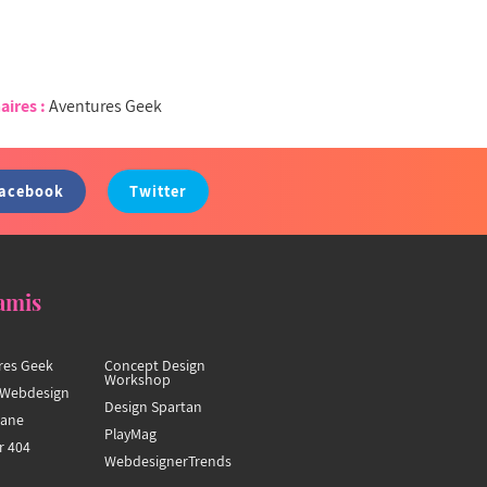
aires :
Aventures Geek
acebook
Twitter
amis
res Geek
Concept Design
Workshop
Webdesign
Design Spartan
hane
PlayMag
r 404
WebdesignerTrends