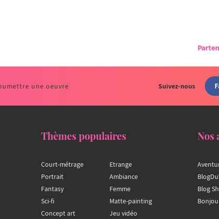
Parten
F
oumettre une oeuvre
Suivez-nous
Thèmes populaires
Nos 
Court-métrage
Etrange
Aventu
Portrait
Ambiance
BlogDu
Fantasy
Femme
Blog S
Sci-fi
Matte-painting
Bonjou
Concept art
Jeu vidéo