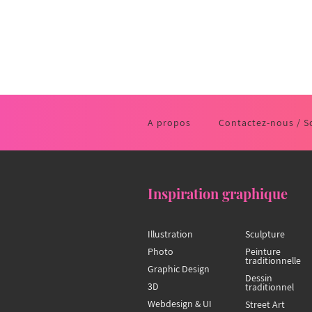
A propos
Contactez-nous / S
Inspiration graphique
Illustration
Sculpture
Photo
Peinture
traditionnelle
Graphic Design
Dessin
3D
traditionnel
Webdesign & UI
Street Art