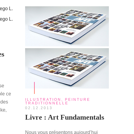
es
ose
ble ce
ILLUSTRATION
,
PEINTURE
c des
TRADITIONNELLE
02.12.2013
ke,
Livre : Art Fundamentals
Nous vous présentons aujourd’hui