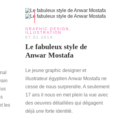
GRAPHIC DESIGN
,
ILLUSTRATION
07.01.2014
Le fabuleux style de
Anwar Mostafa
Le jeune graphic designer et
inal
illustrateur égyptien Anwar Mostafa ne
vain
cesse de nous surprendre. A seulement
lus
17 ans il nous en met plein la vue avec
es
des oeuvres détaillées qui dégagent
et les
déjà une forte identité.