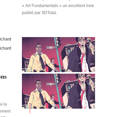
« Art Fundamentals » un excellent livre
publié par 3DTotal.
ons
a la
lement