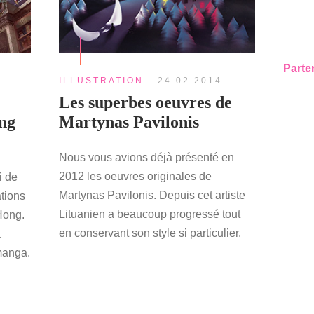
Parte
ILLUSTRATION
24.02.2014
Les superbes oeuvres de
eng
Martynas Pavilonis
Nous vous avions déjà présenté en
2012 les oeuvres originales de
i de
Martynas Pavilonis. Depuis cet artiste
ations
Lituanien a beaucoup progressé tout
Hong.
en conservant son style si particulier.
a
 manga.