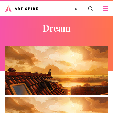
En
dream