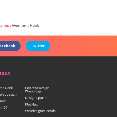
aires :
Aventures Geek
acebook
Twitter
amis
res Geek
Concept Design
Workshop
Webdesign
Design Spartan
hane
PlayMag
r 404
WebdesignerTrends