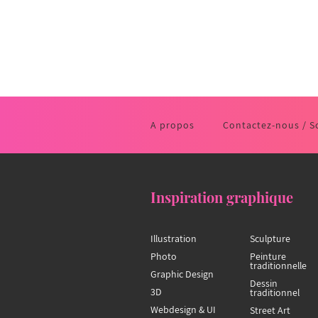
A propos
Contactez-nous / S
Inspiration graphique
Illustration
Sculpture
Photo
Peinture
traditionnelle
Graphic Design
Dessin
3D
traditionnel
Webdesign & UI
Street Art