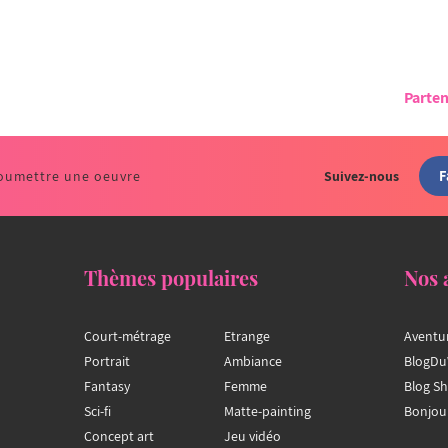
Parten
F
oumettre une oeuvre
Suivez-nous
Thèmes populaires
Nos 
Court-métrage
Etrange
Aventu
Portrait
Ambiance
BlogDu
Fantasy
Femme
Blog S
Sci-fi
Matte-painting
Bonjou
Concept art
Jeu vidéo