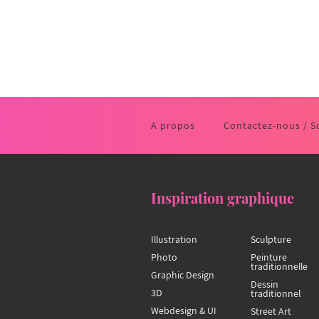
A propos
Contactez-nous / S
Inspiration graphique
Illustration
Sculpture
Photo
Peinture
traditionnelle
Graphic Design
Dessin
3D
traditionnel
Webdesign & UI
Street Art