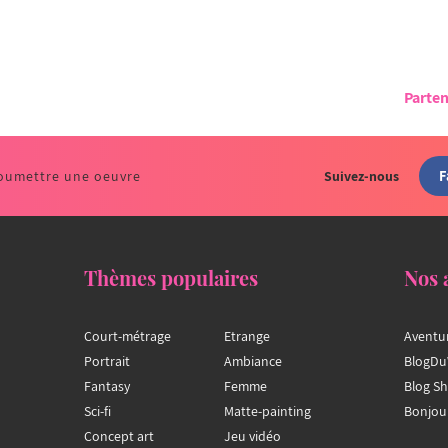
Parten
F
oumettre une oeuvre
Suivez-nous
Thèmes populaires
Nos 
Court-métrage
Etrange
Aventu
Portrait
Ambiance
BlogDu
Fantasy
Femme
Blog S
Sci-fi
Matte-painting
Bonjou
Concept art
Jeu vidéo