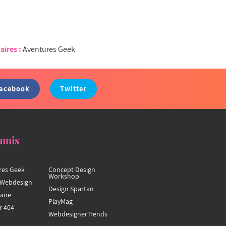
aires :
Aventures Geek
acebook
Twitter
amis
res Geek
Concept Design
Workshop
Webdesign
Design Spartan
hane
PlayMag
r 404
WebdesignerTrends