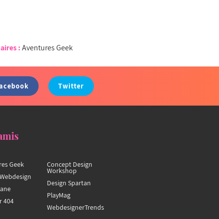
aires :
Aventures Geek
acebook
Twitter
amis
res Geek
Concept Design
Workshop
Webdesign
Design Spartan
hane
PlayMag
r 404
WebdesignerTrends