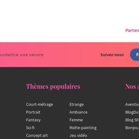
Parten
F
oumettre une oeuvre
Suivez-nous
Thèmes populaires
Nos 
Court-métrage
Etrange
Aventu
Portrait
Ambiance
BlogDu
Fantasy
Femme
Blog S
Sci-fi
Matte-painting
Bonjou
Concept art
Jeu vidéo