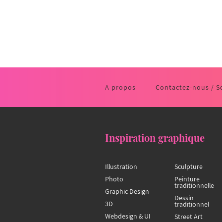
A propos
Contactez-nous / S
Inspiration graphique
Illustration
Sculpture
Photo
Peinture
traditionnelle
Graphic Design
Dessin
3D
traditionnel
Webdesign & UI
Street Art