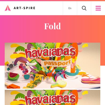
En
fold