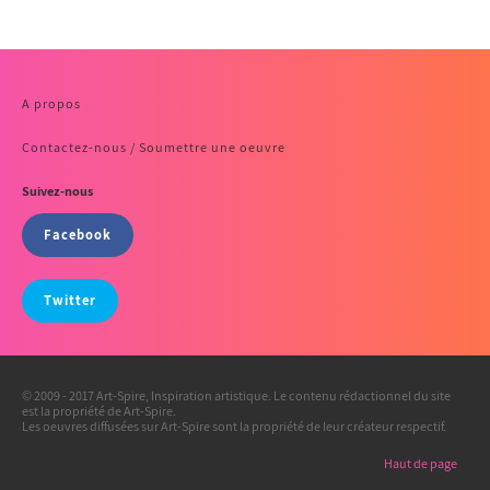
A propos
Contactez-nous / Soumettre une oeuvre
Suivez-nous
Facebook
Twitter
© 2009 - 2017 Art-Spire, Inspiration artistique. Le contenu rédactionnel du site
est la propriété de Art-Spire.
Les oeuvres diffusées sur Art-Spire sont la propriété de leur créateur respectif.
Haut de page