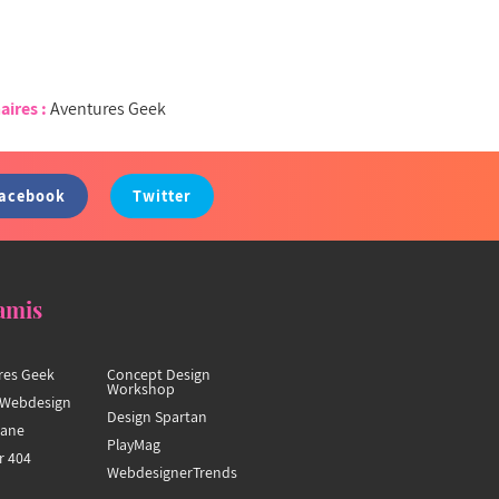
aires :
Aventures Geek
acebook
Twitter
amis
res Geek
Concept Design
Workshop
Webdesign
Design Spartan
hane
PlayMag
r 404
WebdesignerTrends