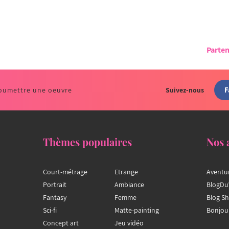
Parten
F
oumettre une oeuvre
Suivez-nous
Thèmes populaires
Nos 
Court-métrage
Etrange
Aventu
Portrait
Ambiance
BlogDu
Fantasy
Femme
Blog S
Sci-fi
Matte-painting
Bonjou
Concept art
Jeu vidéo