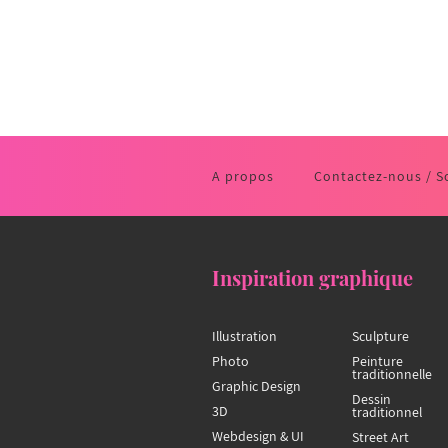
A propos
Contactez-nous / S
Inspiration graphique
Illustration
Sculpture
Photo
Peinture
traditionnelle
Graphic Design
Dessin
3D
traditionnel
Webdesign & UI
Street Art