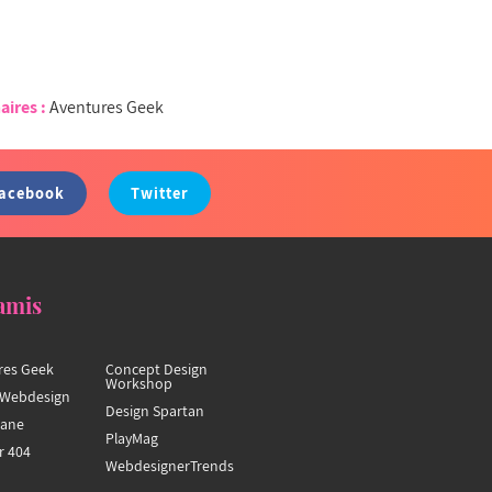
aires :
Aventures Geek
acebook
Twitter
amis
res Geek
Concept Design
Workshop
Webdesign
Design Spartan
hane
PlayMag
r 404
WebdesignerTrends