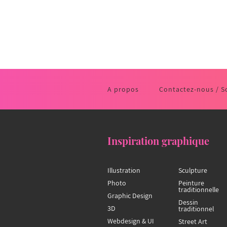
A propos
Contactez-nous / S
Inspiration graphique
Illustration
Sculpture
Photo
Peinture
traditionnelle
Graphic Design
Dessin
3D
traditionnel
Webdesign & UI
Street Art