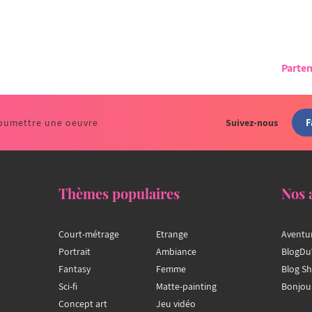
Parten
F
oumettre une oeuvre
Suivez-nous
Thèmes populaires
Nos 
Court-métrage
Etrange
Aventu
Portrait
Ambiance
BlogDu
Fantasy
Femme
Blog S
Sci-fi
Matte-painting
Bonjou
Concept art
Jeu vidéo