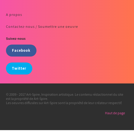
A propos
Contactez-nous / Soumettre une oeuvre
Suivez-nous
Facebook
Twitter
© 2009 - 2017 Art-Spire, Inspiration artistique. Le contenu rédactionnel du site
est la propriété de Art-Spire.
Les oeuvres diffusées sur Art-Spire sont la propriété de leur créateur respectif.
Haut de page