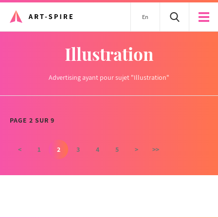
En
Illustration
Advertising ayant pour sujet "Illustration"
PAGE 2 SUR 9
<
1
2
3
4
5
>
>>