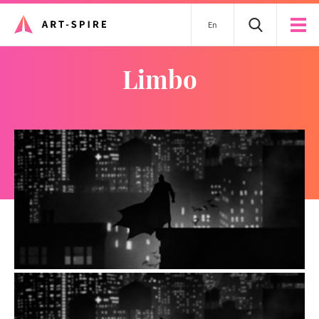
En
limbo