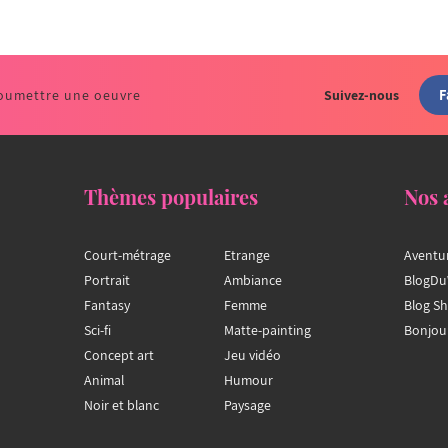
F
oumettre une oeuvre
Suivez-nous
Thèmes populaires
Nos 
Court-métrage
Etrange
Aventu
Portrait
Ambiance
BlogDu
Fantasy
Femme
Blog S
Sci-fi
Matte-painting
Bonjou
Concept art
Jeu vidéo
Animal
Humour
Noir et blanc
Paysage