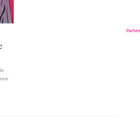
Parten
e
de
ienne