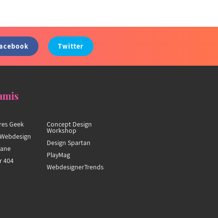
acebook
Twitter
amis
res Geek
Concept Design
Workshop
Webdesign
Design Spartan
hane
PlayMag
r 404
WebdesignerTrends