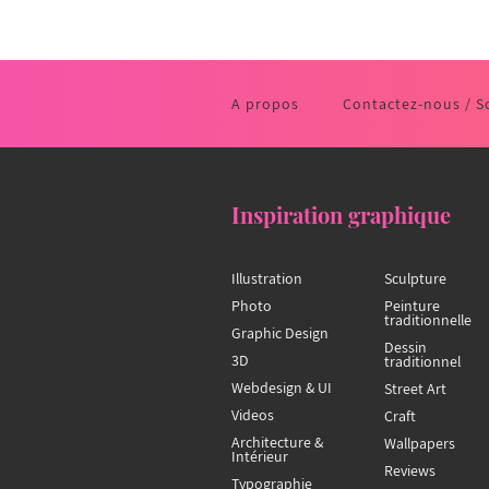
A propos
Contactez-nous / S
Inspiration graphique
Illustration
Sculpture
Photo
Peinture
traditionnelle
Graphic Design
Dessin
3D
traditionnel
Webdesign & UI
Street Art
Videos
Craft
Architecture &
Wallpapers
Intérieur
Reviews
Typographie