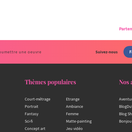
Parten
F
oumettre une oeuvre
Suivez-nous
Thèmes populaires
Nos 
Court-métrage
Etrange
Aventu
Portrait
Ambiance
BlogDu
Fantasy
Femme
Blog S
Sci-fi
Matte-painting
Bonjou
Concept art
Jeu vidéo