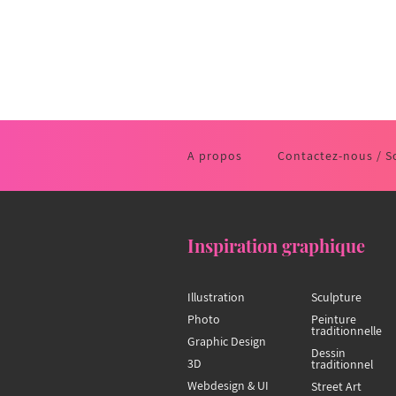
A propos
Contactez-nous / S
Inspiration graphique
Illustration
Sculpture
Photo
Peinture
traditionnelle
Graphic Design
Dessin
3D
traditionnel
Webdesign & UI
Street Art