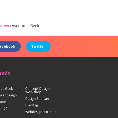
aires :
Aventures Geek
acebook
Twitter
amis
res Geek
Concept Design
Workshop
Webdesign
Design Spartan
hane
PlayMag
r 404
WebdesignerTrends