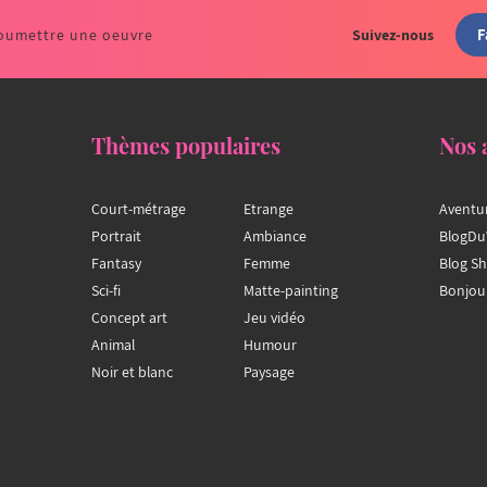
F
oumettre une oeuvre
Suivez-nous
Thèmes populaires
Nos 
Court-métrage
Etrange
Aventu
Portrait
Ambiance
BlogDu
Fantasy
Femme
Blog S
Sci-fi
Matte-painting
Bonjou
Concept art
Jeu vidéo
Animal
Humour
Noir et blanc
Paysage