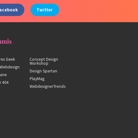
acebook
Twitter
amis
res Geek
Concept Design
Workshop
Webdesign
Design Spartan
hane
PlayMag
r 404
WebdesignerTrends