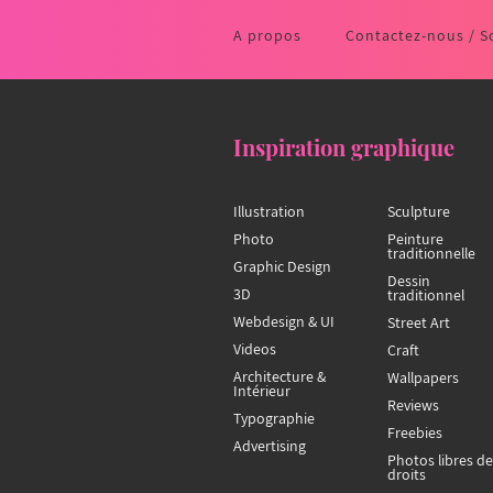
A propos
Contactez-nous / S
Inspiration graphique
Illustration
Sculpture
Photo
Peinture
traditionnelle
Graphic Design
Dessin
3D
traditionnel
Webdesign & UI
Street Art
Videos
Craft
Architecture &
Wallpapers
Intérieur
Reviews
Typographie
Freebies
Advertising
Photos libres de
droits