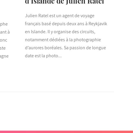
d’Islande de Julien Ratel
Julien Ratel est un agent de voyage
français basé depuis deux ans à Reykjavik
aphe
en Islande. Il y organise des circuits,
iant à
notamment dédiées à la photographie
donc
d’aurores boréales. Sa passion de longue
ste
date est la photo...
tagne