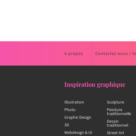
A propos
Contactez-nous / S
Inspiration graphique
Illustration
Sculpture
Photo
Peinture
traditionnelle
Graphic Design
Dessin
3D
traditionnel
Webdesign & UI
Street Art