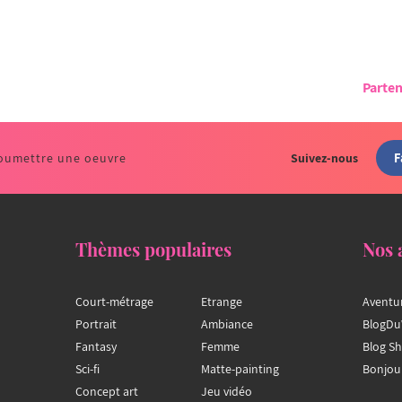
Parten
F
oumettre une oeuvre
Suivez-nous
Thèmes populaires
Nos 
Court-métrage
Etrange
Aventu
Portrait
Ambiance
BlogDu
Fantasy
Femme
Blog S
Sci-fi
Matte-painting
Bonjou
Concept art
Jeu vidéo