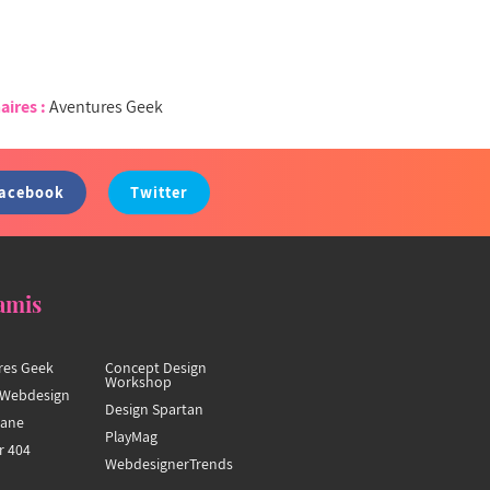
aires :
Aventures Geek
acebook
Twitter
amis
res Geek
Concept Design
Workshop
Webdesign
Design Spartan
hane
PlayMag
r 404
WebdesignerTrends